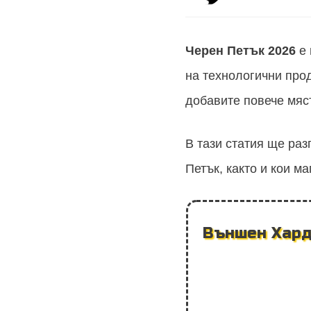
Черен Петък
2026
е 
на технологични про
добавите повече мяс
В тази статия ще ра
Петък, както и кои м
Външен Хард