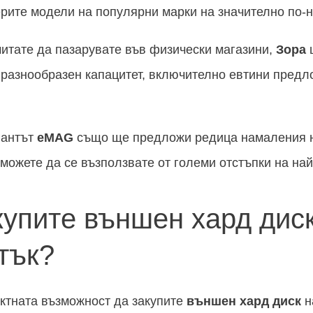
рите модели на популярни марки на значително по-н
читате да пазарувате във физически магазини,
Зора
щ
 разнообразен капацитет, включително евтини предл
гантът
eMAG
също ще предложи редица намаления 
 можете да се възползвате от големи отстъпки на на
купите външен хард дис
тък?
ктната възможност да закупите
външен хард диск
н