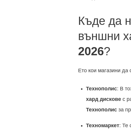
Къде да 
външни х
2026
?
Ето кои магазини да
Технополис
: В т
хард дискове
с р
Технополис
за пр
Техномаркет
: Те