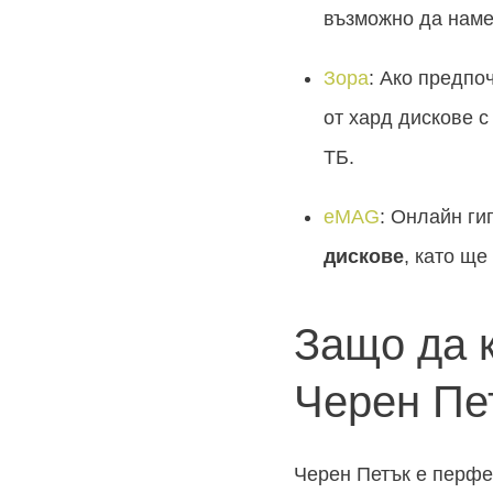
възможно да наме
Зора
: Ако предпо
от хард дискове с
ТБ.
eMAG
: Онлайн ги
дискове
, като ще
Защо да 
Черен Пе
Черен Петък е перфе