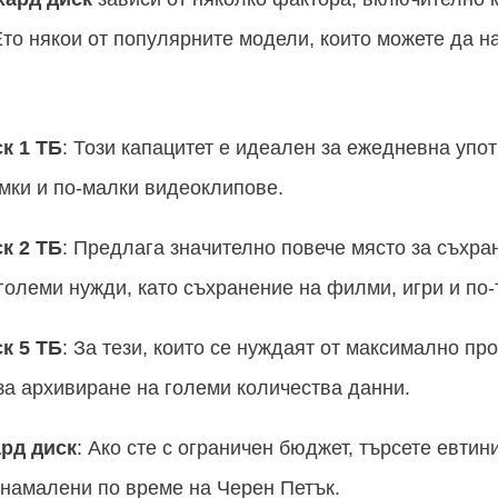
Ето някои от популярните модели, които можете да н
к 1 ТБ
: Този капацитет е идеален за ежедневна упо
имки и по-малки видеоклипове.
к 2 ТБ
: Предлага значително повече място за съхра
големи нужди, като съхранение на филми, игри и по
к 5 ТБ
: За тези, които се нуждаят от максимално про
за архивиране на големи количества данни.
рд диск
: Ако сте с ограничен бюджет, търсете евтин
 намалени по време на Черен Петък.