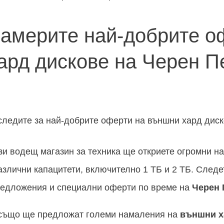
намерите най-добрите о
ард дискове на Черен П
 следите за най-добрите оферти на външни хард диск
ози водещ магазин за техника ще откриете огромни 
азлични капацитети, включително 1 ТБ и 2 ТБ. Следе
едложения и специални оферти по време на
Черен 
 също ще предложат големи намаления на
външни х