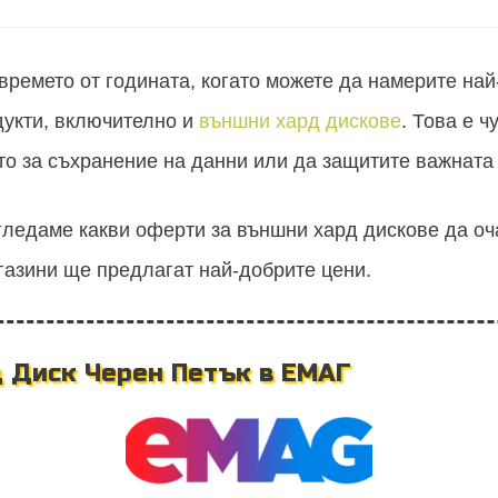
времето от годината, когато можете да намерите на
дукти, включително и
външни хард дискове
. Това е 
то за съхранение на данни или да защитите важната
згледаме какви оферти за външни хард дискове да оч
агазини ще предлагат най-добрите цени.
 Диск Черен Петък в ЕМАГ