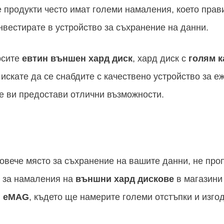
 продукти често имат големи намаления, което прави
нвестирате в устройство за съхранение на данни.
рсите
евтин външен хард диск
, хард диск с
голям к
 искате да се снабдите с качествено устройство за 
 ви предостави отлични възможности.
повече място за съхранение на вашите данни, не про
е за намаления на
външни хард дискове
в магазини
и
eMAG
, където ще намерите големи отстъпки и изг