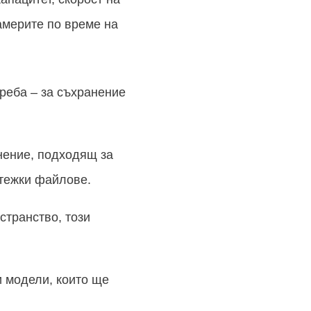
америте по време на
треба – за съхранение
нение, подходящ за
-тежки файлове.
странство, този
и модели, които ще