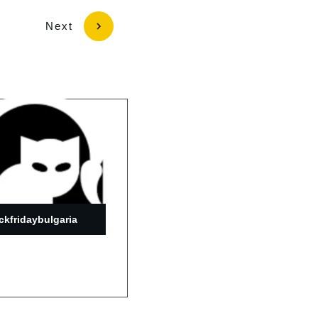
Next
ckfridaybulgaria