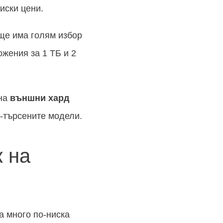
иски цени.
е има голям избор
ожения за 1 ТБ и 2
на
външни хард
й-търсените модели.
к на
а много по-ниска