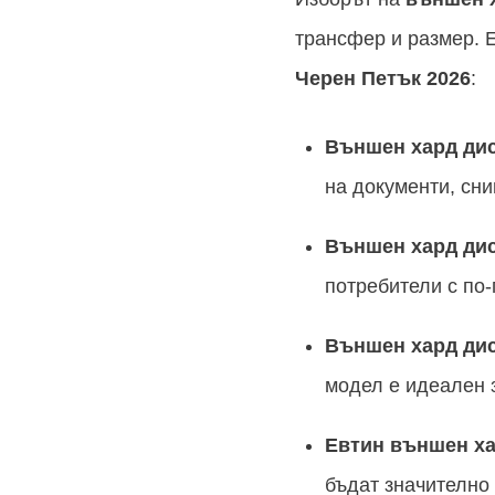
трансфер и размер. 
Черен Петък
2026
:
Външен хард дис
на документи, сн
Външен хард дис
потребители с по-
Външен хард дис
модел е идеален 
Евтин външен ха
бъдат значително