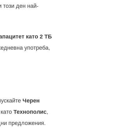
 този ден най-
апацитет като 2 ТБ
ежедневна употреба,
пускайте
Черен
 като
Технополис
,
одни предложения.