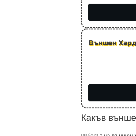
Външен Хард
Какъв външе
Изборът на
външен 