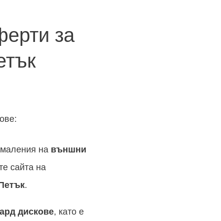
ферти за
етък
ове:
намаления на
външни
те сайта на
Петък
.
ард дискове
, като е