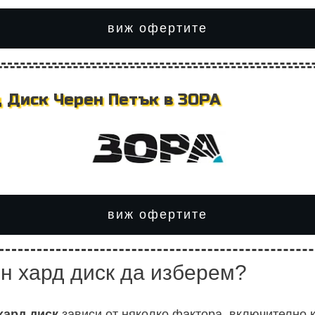
виж офертите
 Диск Черен Петък в ЗОРА
виж офертите
н хард диск да изберем?
хард диск
зависи от няколко фактора, включително к