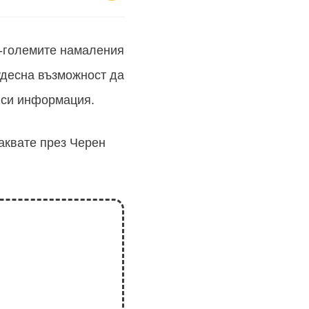
й-големите намаления
чудесна възможност да
 си информация.
аквате през Черен