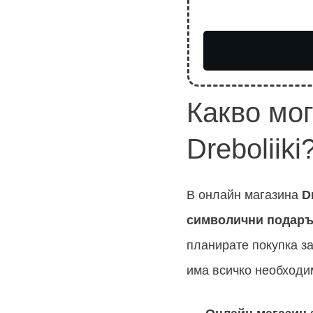
Какво мог
Dreboliiki
В онлайн магазина
D
символични подар
планирате покупка за
има всичко необходим