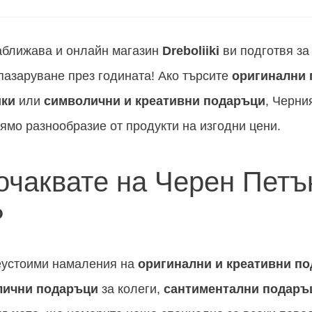
ближава и онлайн магазин
Dreboliiki
ви подготвя за 
пазаруване през годината! Ако търсите
оригинални
йки
или
символични и креативни подаръци
, Черния
ямо разнообразие от продукти на изгодни цени.
 очаквате на Черен Пет
?
неустоими намаления на
оригинални и креативни п
лични подаръци
за колеги,
сантиментални подаръ