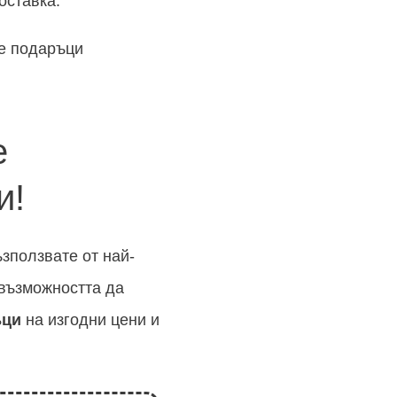
оставка.
те подаръци
е
и!
ъзползвате от най-
 възможността да
ъци
на изгодни цени и