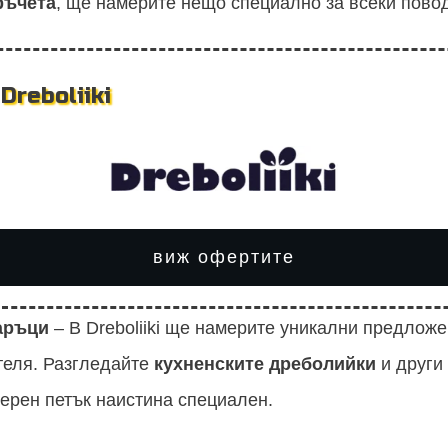
ръчета
, ще намерите нещо специално за всеки повод
Dreboliiki
виж офертите
аръци
– В Dreboliiki ще намерите уникални предложе
теля. Разгледайте
кухненските дреболийки
и други
ерен петък наистина специален.