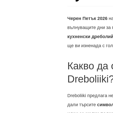
Черен Петък
2026
на
вълнуващите дни за 
кухненски дреболи
ще ви изненада с гол
Какво да
Dreboliiki
Dreboliiki предлага 
дали търсите
симво