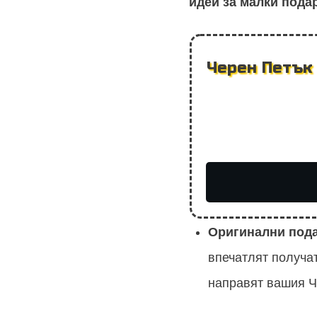
идеи за малки пода
Черен Петък 
Оригинални под
впечатлят получа
направят вашия Ч