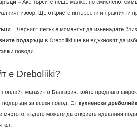
аръци
– Ако търсите нещо малко, но смислено,
сим
идеалният избор. Ще откриете интересни и практични п
ръци
– Черният петък е моментът да изненадате близ
вните подаръци
в Dreboliiki ще ви вдъхновят да из
сички поводи.
т е Dreboliiki?
н онлайн магазин в България, който предлага широк
и подаръци за всеки повод. От
кухненски дреболий
ki е мястото, където можете да откриете идеалния под
ятел.