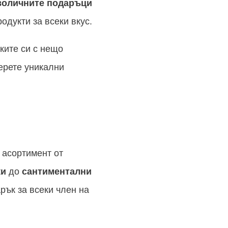
воличните подаръци
родукти за всеки вкус.
ките си с нещо
берете уникални
 асортимент от
ки
до
сантиментални
арък за всеки член на