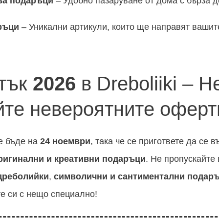
за подаръци
– Удобно пазаруване от дома с бърза д
ръци
– Уникални артикули, които ще направят ваши
тък
2026
в Dreboliiki – Н
йте невероятните оферт
 бъде на
24 ноември
, така че се пригответе да се в
ригинални и креативни подаръци
. Не пропускайте
дреболийки
,
символични и сантиментални подар
е си с нещо специално!