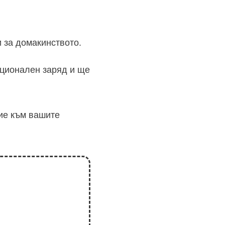
 за домакинството.
оционален заряд и ще
ие към вашите