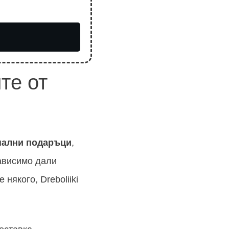
те от
нални подаръци
,
ависимо дали
някого, Dreboliiki