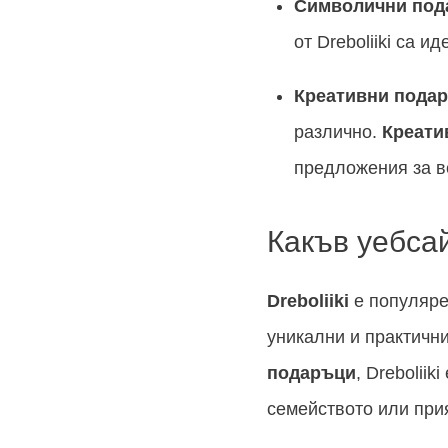
Символични под
от Dreboliiki са 
Креативни пода
различно.
Креати
предложения за в
Какъв уебсай
Dreboliiki
е популяре
уникални и практичн
подаръци
, Drebolii
семейството или при