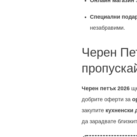
Онлайн магазин 
Специални пода
незабравими.
Черен Пе
пропуска
Черен петък
2026
ще
добрите оферти за
о
закупите
кухненски 
да зарадвате близкит