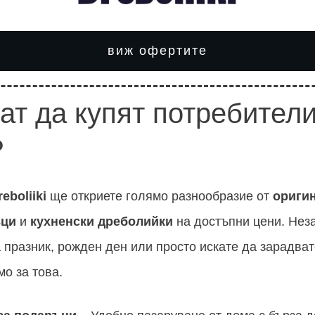
виж офертите
ат да купят потребители
?
reboliiki
ще откриете голямо разнообразие от
ориги
ъци
и
кухненски дреболийки
на достъпни цени. Нез
 празник, рожден ден или просто искате да зарадвате 
о за това.