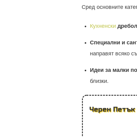
Сред основните кате
Кухненски
дребол
Специални и са
направят всяко с
Идеи за малки п
близки.
Черен Петък 