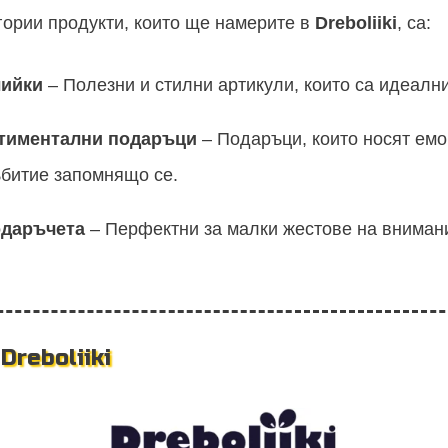
гории продукти, които ще намерите в
Dreboliiki
, са:
ийки
– Полезни и стилни артикули, които са идеални
нтиментални подаръци
– Подаръци, които носят ем
ъбитие запомнящо се.
одаръчета
– Перфектни за малки жестове на вниман
Dreboliiki