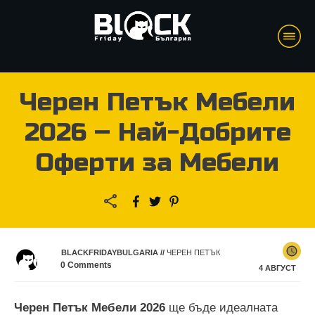
Черен Петък Мебели
2026 – Най-Добрите
Оферти за Мебели
BLACKFRIDAYBULGARIA
//
ЧЕРЕН ПЕТЪК
0
Comments
4 АВГУСТ
Черен Петък Мебели
2026
ще бъде идеалната