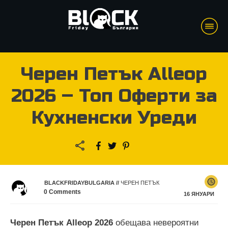
Черен Петък Alleop
2026 – Топ Оферти за
Кухненски Уреди
BLACKFRIDAYBULGARIA
//
ЧЕРЕН ПЕТЪК
0
Comments
16 ЯНУАРИ
Черен Петък Alleop
2026
обещава невероятни