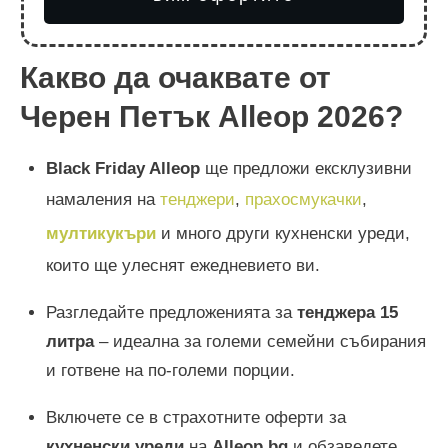
Какво да очаквате от
Черен Петък Alleop
2026
?
Black Friday Alleop
ще предложи ексклузивни
намаления на
тенджери
,
прахосмукачки
,
мултикукъри
и много други кухненски уреди,
които ще улеснят ежедневието ви.
Разгледайте предложенията за
тенджера 15
литра
– идеална за големи семейни събирания
и готвене на по-големи порции.
Включете се в страхотните оферти за
кухненски уреди
на
Alleop.bg
и обзаведете