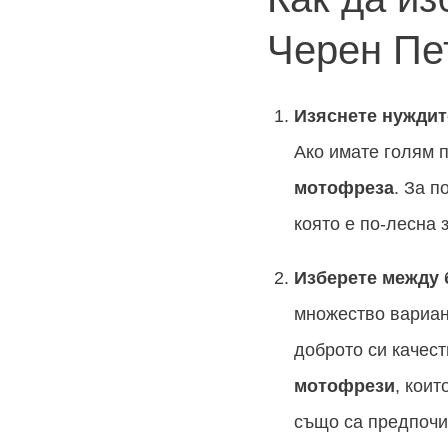
Черен Пе
Изяснете нуждит
Ако имате голям 
мотофреза
. За 
която е по-лесна 
Изберете между 
множество вариа
доброто си качес
мотофрези
, кои
също са предпочи