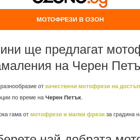
МОТОФРЕЗИ В ОЗОН
зини ще предлагат мото
амаления на Черен Пет
 разнообразие от
качествени мотофрези на достъп
оции по време на
Черен Петък
.
ка гама от
мотофрези и малки фрези
за градина н
зберете най-добрата мот