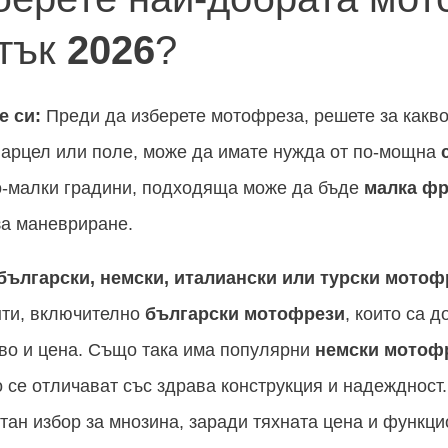
тък
2026
?
е си:
Преди да изберете мотофреза, решете за какво
парцел или поле, може да имате нужда от по-мощна
по-малки градини, подходяща може да бъде
малка фр
за маневриране.
български, немски, италиански или турски мотоф
нти, включително
български мотофрези
, които са д
тво и цена. Също така има популярни
немски мотоф
то се отличават със здрава конструкция и надеждност
тан избор за мнозина, заради тяхната цена и функци