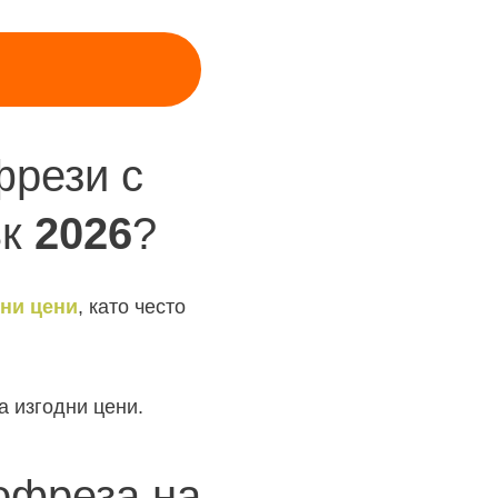
фрези с
ък
2026
?
ни цени
, като често
а изгодни цени.
офреза на