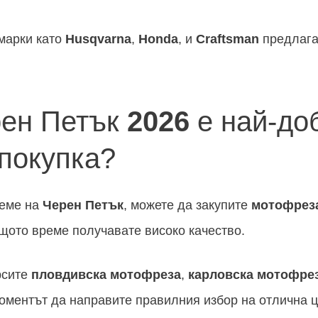
марки като
Husqvarna
,
Honda
, и
Craftsman
предлага
ен Петък
2026
е най-до
 покупка?
реме на
Черен Петък
, можете да закупите
мотофрез
ъщото време получавате високо качество.
рсите
пловдивска мотофреза
,
карловска мотофре
 моментът да направите правилния избор на отлична ц