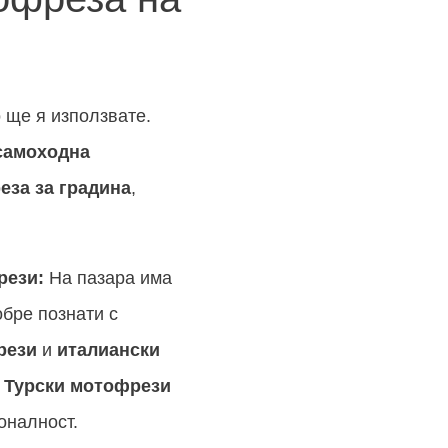
 ще я използвате.
самоходна
еза за градина
,
рези:
На пазара има
обре познати с
рези
и
италиански
.
Турски мотофрези
оналност.