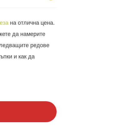
еза
на отлична цена.
жете да намерите
 следващите редове
ъпки и как да