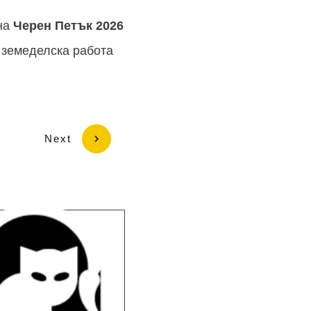
 на
Черен Петък
2026
 земеделска работа
Next