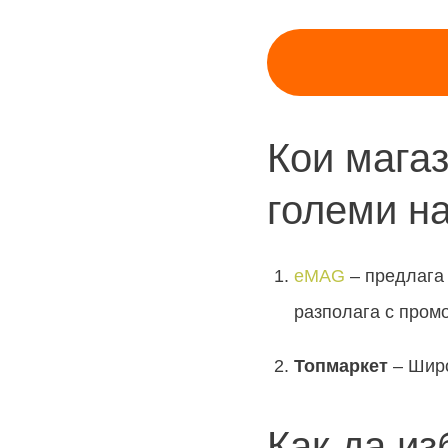
Кои мага
големи н
eMAG
– предлага
разполага с пром
Топмаркет
– Широ
Как да и