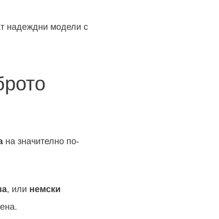
т надеждни модели с
брото
а
на значително по-
за
, или
немски
ена.