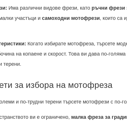
зи:
Има различни видове фрези, като
ръчни фрези 
малки участъци и
самоходни мотофрези
, които са
теристики:
Когато избирате мотофреза, търсете мод
чина на копаене и скорост. Това ви дава по-голяма
и терени.
ети за избора на мотофреза
олеми и по-трудни терени търсете мотофрези с по-г
странството ви е ограничено,
малка фреза за гради