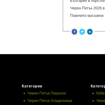
България в https://b
Черен Петък 2026 в
Повечето магазини 
Категории
Катего
Черен Петък Перални
Кибе
Черен Петък Хладилници
Чере