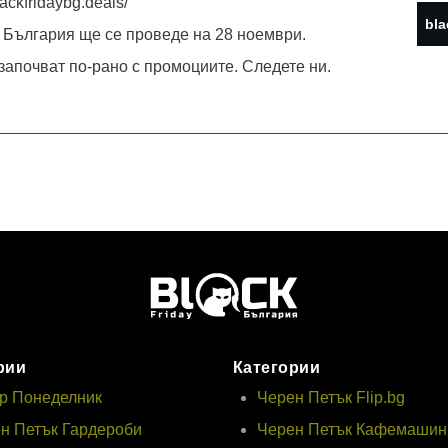
lackfridaybg.deals/
bla
 България ще се проведе на 28 ноември.
започват по-рано с промоциите. Следете ни.
рии
Категории
р Понеделник
Черен Петък Flip.bg
н Петък Гардероби
Черен Петък Кафемашин