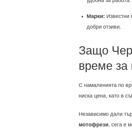
удобна за работа.
Марки:
Известни 
добри отзиви.
Защо Чер
време за
С намаленията по в
ниска цена, като в с
Независимо дали тъ
мотофрези
, сега е