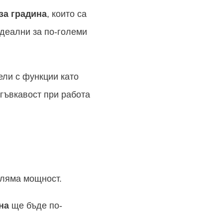
за градина
, които са
 идеални за по-големи
ели с функции като
 гъвкавост при работа
оляма мощност.
на
ще бъде по-