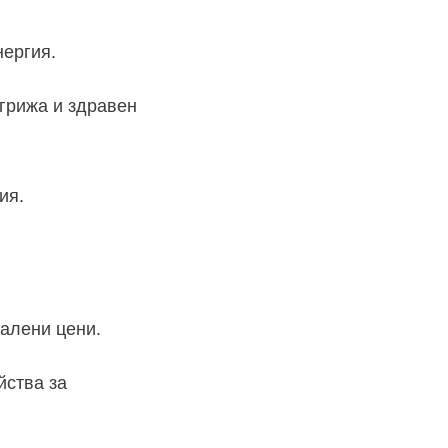
нергия.
грижа и здравен
ия.
алени цени.
йства за