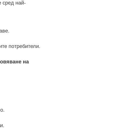
е сред най-
аве.
ите потребители.
овяване на
о.
и.