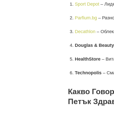
Sport Depot
– Лиде
Parfium.bg
– Разно
Decathlon
– Облекл
Douglas & Beauty
HealthStore
– Вит
Technopolis
– Сма
Какво Говор
Петък Здрав