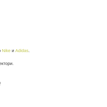
о
Nike
и
Adidas
.
ектори.
е