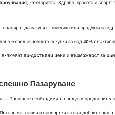
 проучвания
, категорията „Здраве, красота и спорт“ 
е
планират да закупят козметика или продукти за здр
ване е сред основните покупки за над
40%
от активн
и включват
по-достъпни цени
и
възможност за обн
Успешно Пазаруване
ък
– Запишете необходимите продукти предварителн
Потърсете отзиви и препоръки за най-добрите оферт