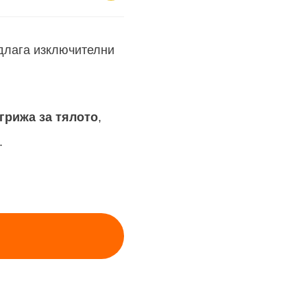
едлага изключителни
 грижа за тялото
,
.