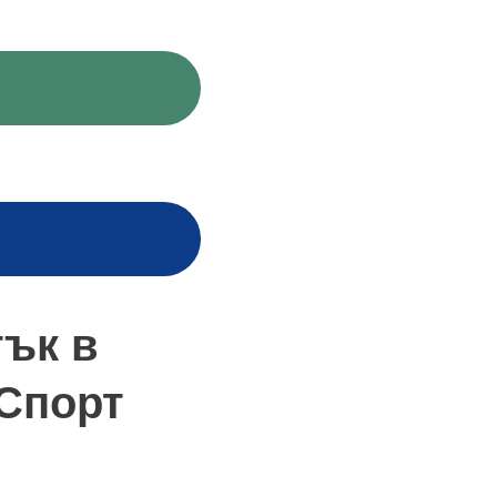
тък в
 Спорт