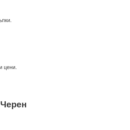
ъпки.
и цени.
 Черен