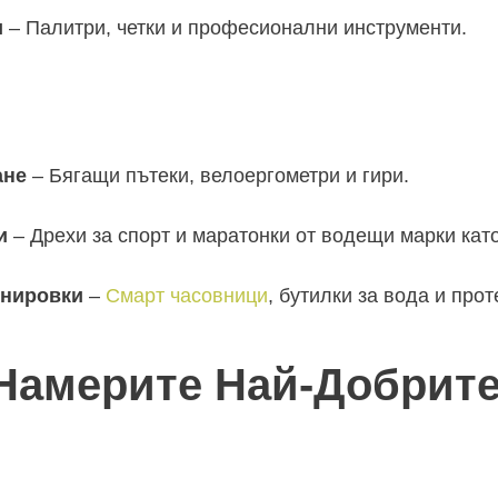
и
– Палитри, четки и професионални инструменти.
ане
– Бягащи пътеки, велоергометри и гири.
и
– Дрехи за спорт и маратонки от водещи марки кат
енировки
–
Смарт часовници
, бутилки за вода и прот
Намерите Най-Добрит